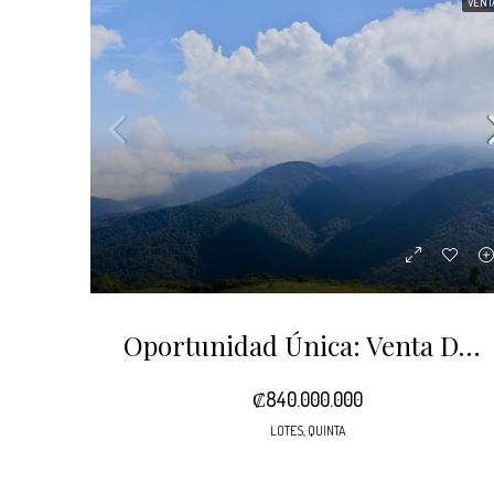
VENT
Oportunidad Única: Venta De Propiedad De 70 Hectáreas En Bajos Del Toro, Sarchí, Costa Rica
₡840.000.000
LOTES, QUINTA