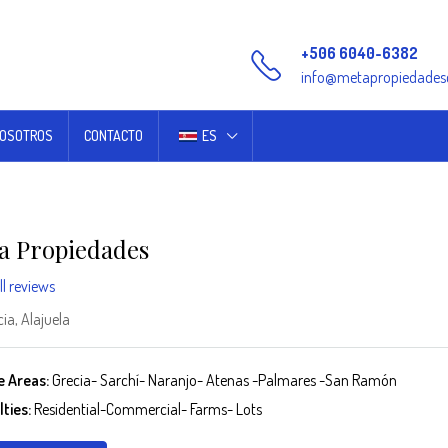
+506 6040-6382
info@metapropiedades
NOSOTROS
CONTACTO
ES
a Propiedades
ll reviews
ia, Alajuela
e Areas:
Grecia- Sarchí- Naranjo- Atenas -Palmares -San Ramón
ties:
Residential-Commercial- Farms- Lots