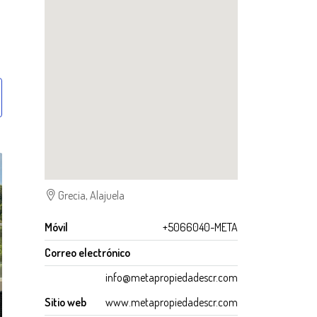
Grecia, Alajuela
Móvil
+5066040-META
Correo electrónico
info@metapropiedadescr.com
Sitio web
www.metapropiedadescr.com