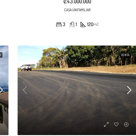
₡43.000.000
CASA UNIFAMILIAR
3
1
120
m2
R
VENTA