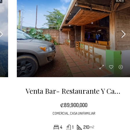
A
VENTA
Venta Bar- Restaurante Y Casa En Poás
₡89,900,000
COMERCIAL, CASA UNIFAMILIAR
4
1
210
m2