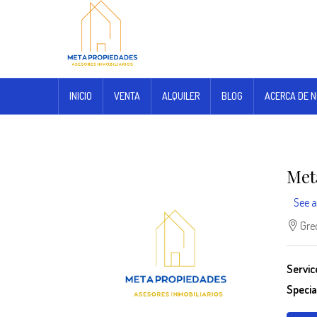
INICIO
VENTA
ALQUILER
BLOG
ACERCA DE 
Met
See a
Grec
Servic
Special