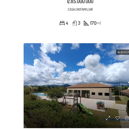
₡85.000.000
CASA UNIFAMILIAR
4
3
170
m2
ALQUILE