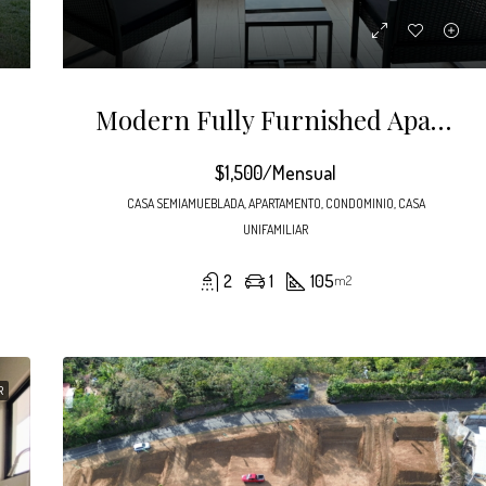
Modern Fully Furnished Apartment For Rent – El Canal Condominium, Grecia, Costa Rica
$1,500/Mensual
CASA SEMIAMUEBLADA, APARTAMENTO, CONDOMINIO, CASA
UNIFAMILIAR
2
1
105
m2
R