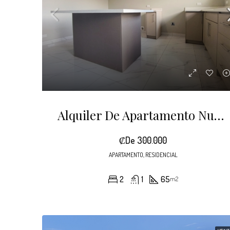
Alquiler De Apartamento Nuevo Y Moderno En Grecia – Ideal Para Parejas Y Profesionales
₡De 300.000
APARTAMENTO, RESIDENCIAL
2
1
65
m2